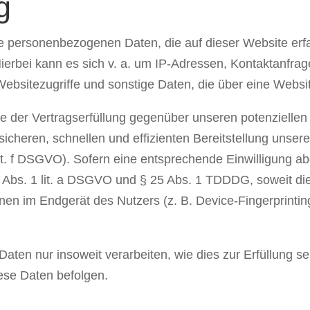
g
ie personenbezogenen Daten, die auf dieser Website er
 Hierbei kann es sich v. a. um IP-Adressen, Kontaktanfr
ebsitezugriffe und sonstige Daten, die über eine Websit
e der Vertragserfüllung gegenüber unseren potenzielle
 sicheren, schnellen und effizienten Bereitstellung unse
 lit. f DSGVO). Sofern eine entsprechende Einwilligung ab
6 Abs. 1 lit. a DSGVO und § 25 Abs. 1 TDDDG, soweit di
ionen im Endgerät des Nutzers (z. B. Device-Fingerprint
ten nur insoweit verarbeiten, wie dies zur Erfüllung sein
ese Daten befolgen.